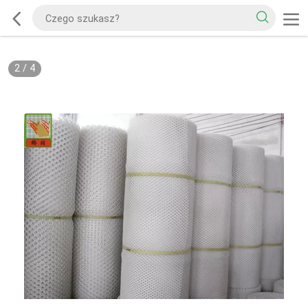
2
/
4