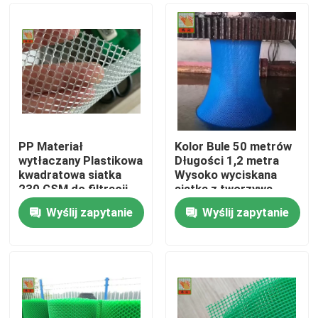
PP Materiał
Kolor Bule 50 metrów
wytłaczany Plastikowa
Długości 1,2 metra
kwadratowa siatka
Wysoko wyciskana
230 GSM do filtracji
siatka z tworzywa
wody / cieczy
sztucznego
Wyślij zapytanie
Wyślij zapytanie
Dom
O nas
Łączność