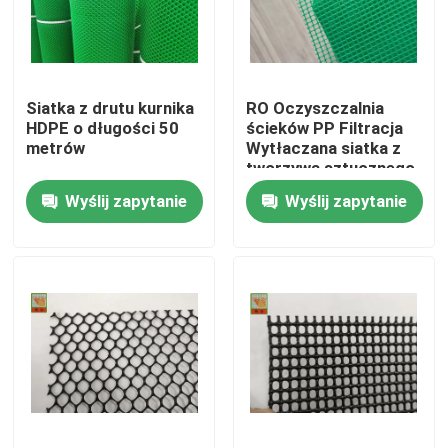
Produkty
Siatka z drutu kurnika
RO Oczyszczalnia
Ekstrudowana siatka z tworzywa sztucznego
HDPE o długości 50
ścieków PP Filtracja
metrów
Wytłaczana siatka z
tworzywa sztucznego
Siatka ogrodowa
Wyślij zapytanie
Wyślij zapytanie
Siatki rolnicze
Siatki akwakultury
Siatki przemysłowe z tworzyw sztucznych
Siatka budowlana z tworzywa sztucznego