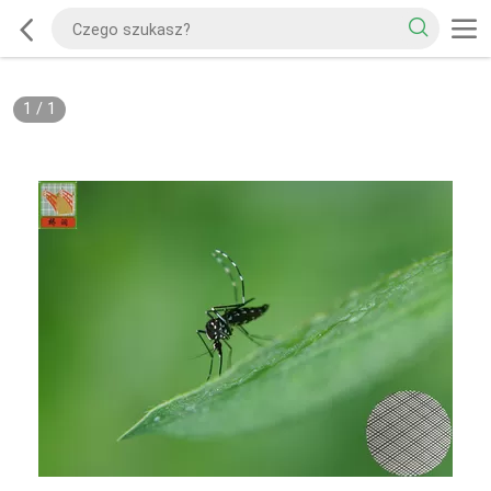
1
/
1