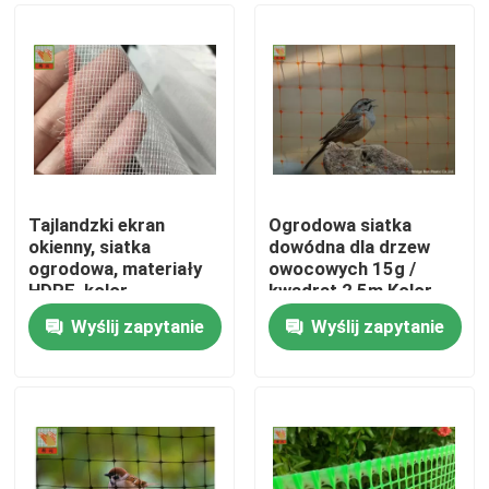
Tajlandzki ekran
Ogrodowa siatka
okienny, siatka
dowódna dla drzew
ogrodowa, materiały
owocowych 15g /
HDPE, kolor
kwadrat 2,5m Kolor
przezroczysty, siatka
pomarańczowy
Wyślij zapytanie
Wyślij zapytanie
owadowa
Dom
O nas
Łączność