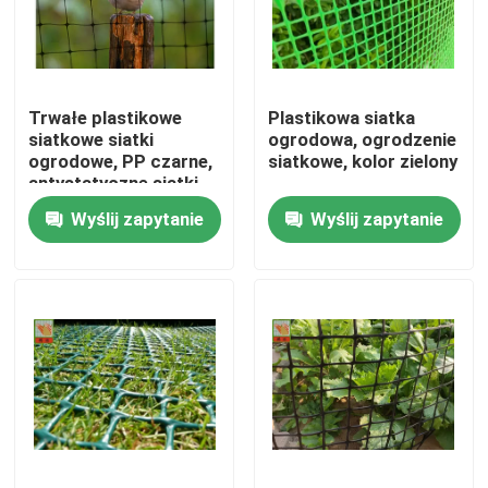
Produkty
Trwałe plastikowe
Plastikowa siatka
Ekstrudowana siatka z tworzywa sztucznego
siatkowe siatki
ogrodowa, ogrodzenie
ogrodowe, PP czarne,
siatkowe, kolor zielony
antystatyczne siatki
Siatka ogrodowa
Wyślij zapytanie
Wyślij zapytanie
Siatki rolnicze
Siatki akwakultury
Siatki przemysłowe z tworzyw sztucznych
Siatka budowlana z tworzywa sztucznego