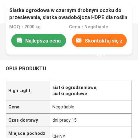
Siatka ogrodowa w czarnym drobnym oczku do
przesiewania, siatka owadobójcza HDPE dla roślin
MOQ：2000 kg
Cena：Negotiable
Najlepsza cena
Skontaktuj się z
nami
OPIS PRODUKTU
siatki ogrodzeniowe
,
High Light:
siatki ogrodowe
Cena
Negotiable
Czas dostawy
dni pracy 15
Miejsce pochodz
CHINY