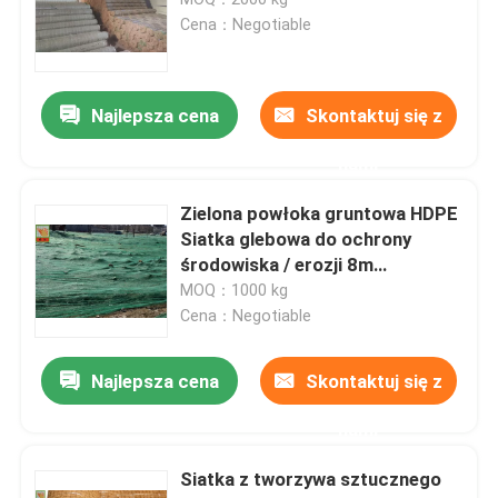
Cena：Negotiable
Plastikowa siatka drobiowa
Najlepsza cena
Skontaktuj się z
Siatka płotowa
nami
Kontrola środowiska i erozji
Zielona powłoka gruntowa HDPE
Siatka glebowa do ochrony
środowiska / erozji 8m
szerokości
MOQ：1000 kg
Cena：Negotiable
Najlepsza cena
Skontaktuj się z
nami
Siatka z tworzywa sztucznego