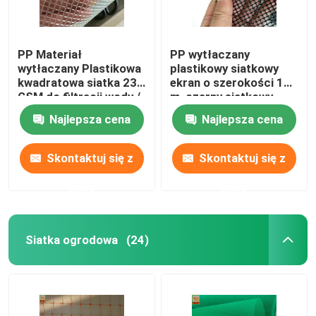
PP Materiał
PP wytłaczany
wytłaczany Plastikowa
plastikowy siatkowy
kwadratowa siatka 230
ekran o szerokości 1
GSM do filtracji wody /
m, czarny siatkowy
cieczy
polipropylenowy
Najlepsza cena
Najlepsza cena
Skontaktuj się z
Skontaktuj się z
nami
nami
Siatka ogrodowa
(24)