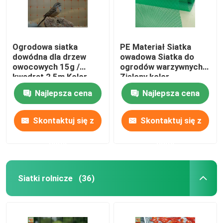
Ogrodowa siatka
PE Materiał Siatka
dowódna dla drzew
owadowa Siatka do
owocowych 15g /
ogrodów warzywnych
kwadrat 2,5m Kolor
Zielony kolor
pomarańczowy
Najlepsza cena
Najlepsza cena
Skontaktuj się z
Skontaktuj się z
nami
nami
Siatki rolnicze
(36)