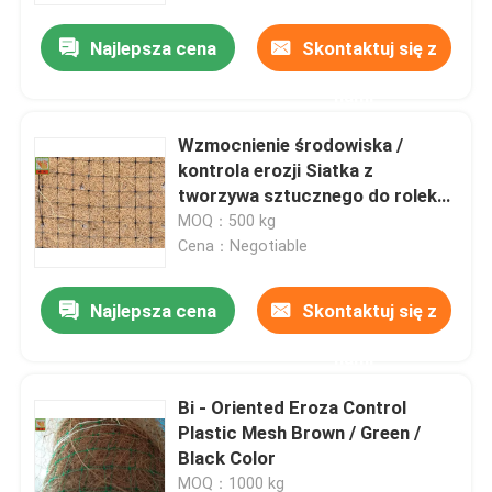
Najlepsza cena
Skontaktuj się z
nami
Wzmocnienie środowiska /
kontrola erozji Siatka z
tworzywa sztucznego do rolek
krosowych
MOQ：500 kg
Cena：Negotiable
Najlepsza cena
Skontaktuj się z
Dom
nami
Bi - Oriented Eroza Control
O nas
Plastic Mesh Brown / Green /
Black Color
Łączność
MOQ：1000 kg