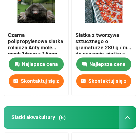
Czarna
Siatka z tworzywa
polipropylenowa siatka
sztucznego o
rolnicza Anty mole
gramaturze 280 g / m2,
mesh 16mm x 16mm
do suszenia, siatka z
Rozmiar otworu
polietylenu
Najlepsza cena
Najlepsza cena
Skontaktuj się z
Skontaktuj się z
nami
nami
Siatki akwakultury
(6)