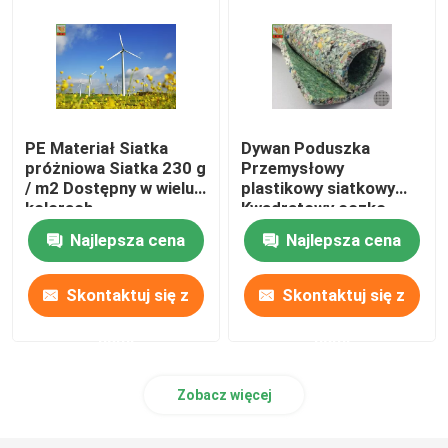
PE Materiał Siatka
Dywan Poduszka
próżniowa Siatka 230 g
Przemysłowy
/ m2 Dostępny w wielu
plastikowy siatkowy
kolorach
Kwadratowy oczko
Rozmiar otworu 6mm *
Najlepsza cena
Najlepsza cena
6mm Czarny kolor
Skontaktuj się z
Skontaktuj się z
nami
nami
Zobacz więcej