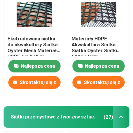
Ekstrudowana siatka
Materiały HDPE
do akwakultury Siatka
Akwakultura Siatka
Oyster Mesh Materiały
Siatka Oyster Siatki
HDPE 1m X 25m
600g / Sqm
Najlepsza cena
Najlepsza cena
Skontaktuj się z
Skontaktuj się z
nami
nami
Siatki przemysłowe z tworzyw sztucznych
(27)