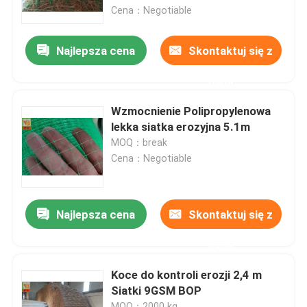
Cena：Negotiable
Produkty
Najlepsza cena
Skontaktuj się z
nami
Ekstrudowana siatka z tworzywa sztucznego
Wzmocnienie Polipropylenowa
Siatka ogrodowa
lekka siatka erozyjna 5.1m
MOQ：break
Cena：Negotiable
Siatki rolnicze
Siatki akwakultury
Najlepsza cena
Skontaktuj się z
nami
Siatki przemysłowe z tworzyw sztucznych
Koce do kontroli erozji 2,4 m
Siatki 9GSM BOP
Siatka budowlana z tworzywa sztucznego
MOQ：2000 kg