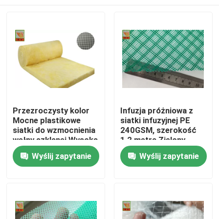
Przezroczysty kolor
Infuzja próżniowa z
Mocne plastikowe
siatki infuzyjnej PE
siatki do wzmocnienia
240GSM, szerokość
wełny szklanej Wysoka
1,2 metra Zielony
wytrzymałość na
kolor
Dom
Wyślij zapytanie
Wyślij zapytanie
rozciąganie
O nas
Łączność