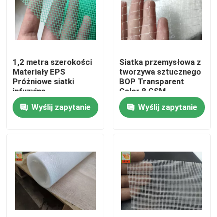
Produkty
Ekstrudowana siatka z tworzywa sztucznego
1,2 metra szerokości
Siatka przemysłowa z
Materiały EPS
tworzywa sztucznego
Próżniowe siatki
BOP Transparent
Siatka ogrodowa
infuzyjne
Color 8 GSM
Wyślij zapytanie
Wyślij zapytanie
Siatki rolnicze
Siatki akwakultury
Siatki przemysłowe z tworzyw sztucznych
Siatka budowlana z tworzywa sztucznego