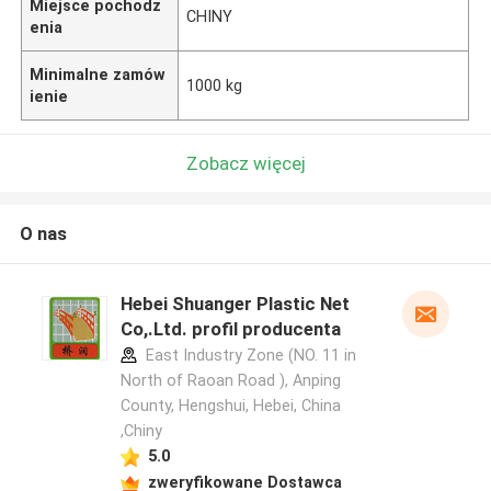
Miejsce pochodz
CHINY
enia
Minimalne zamów
1000 kg
ienie
Zobacz więcej
O nas
Hebei Shuanger Plastic Net
Co,.Ltd. profil producenta
East Industry Zone (NO. 11 in
North of Raoan Road ), Anping
County, Hengshui, Hebei, China
,Chiny
5.0
zweryfikowane Dostawca